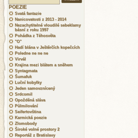
POEZIE
Svatá fantazie
Nanicovatosti z 2013 - 2014
Nezachytitelné vloudilé sebeklamy
básní z roku 1997
Pohádka z Téhosvěta
"O"
Hadí blána v Ještěrčích kopečcích
Poledne ne ne ne
Virvál
Krajina mezi blátem a sněhem
Syntagmata
Šumafuk
Luční kobylky
Jeden samovznícený
Srdcomil
Opožděná sláva
Půlmilování
Seifertovština
Karmická poezie
Zlomobody
Široké volné prostory 2
Reportáž z Bratislavy