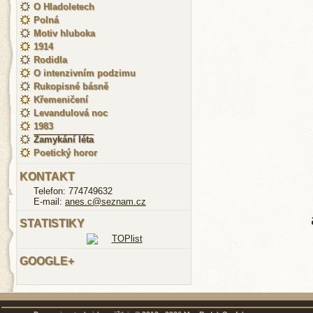
O Hladoletech
Polná
Motiv hluboka
1914
Rodidla
O intenzivním podzimu
Rukopisné básně
Křemeničení
Levandulová noc
1983
Zamykání léta
Poetický horor
KONTAKT
Telefon: 774749632
E-mail:
anes.c@seznam.cz
STATISTIKY
GOOGLE+