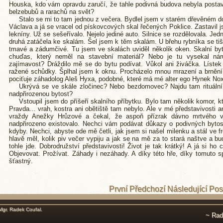
Houska, kdo vám opravdu zaručí, že tahle podivná budova nebyla postav
belzebubů a rarachů na svět?
Stalo se mi to tam jednou z večera. Bydlel jsem v starém dřevěném do
Václava a já se vracel od pískovcových skal řečených Poklice. Zastavil j
lekníny. Už se sešeřívalo. Nejelo jediné auto. Silnice se rozdělovala. Jed
druhá zatáčela ke skalám. Šel jsem k těm skalám. U břehu rybníka se ti
tmavé a zádumčivé. Tu jsem ve skalách uviděl několik oken. Skalní byt
chuďas, který neměl na stavební materiál? Nebo je tu vysekal náruži
zajímavost? Dráždilo mě se do bytu podívat. Vůkol ani živáčka. Lístek
ražené schůdky. Šplhal jsem k oknu. Procházelo mnou mrazení a brnění,
pociťuje záhadolog Aleš Hyxa, podobné, které má mé alter ego Hynek Nox
Ukrývá se ve skále zločinec? Nebo bezdomovec? Najdu tam rituální
nadpřirozenou bytost?
Vstoupil jsem do příšeří skalního příbytku. Bylo tam několik komor, 
Pravda... vrah, kostra ani obětiště tam nebylo. Ale v mé představivosti 
vraždy Anežky Hrůzové a čekal, že aspoň přízrak dávno mrtvého v
nadpřirozeno existovalo. Nechci vám podávat důkazy o podivných bytoste
kdyby. Nechci, abyste ode mě četli, jak jsem si našel milenku a stál ve fro
hlavě měl, kolik piv večer vypiju a jak se na mě za to stará naštve a b
tohle jde. Dobrodružství představivosti! Život je tak krátký! A já si ho 
Objevovat. Prožívat. Záhady i nezáhady. A díky této hře, díky tomuto 
šťastný.
První
Předchozí
Následující
Pos
Mgr. Radek Coufal
.
~ Rad