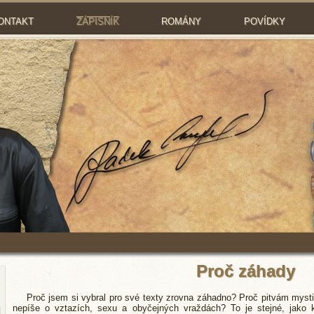
ONTAKT
ZÁPISNÍK
ROMÁNY
POVÍDKY
Proč záhady
Proč jsem si vybral pro své texty zrovna záhadno? Proč pitvám mysti
nepíše o vztazích, sexu a obyčejných vraždách? To je stejné, jako k