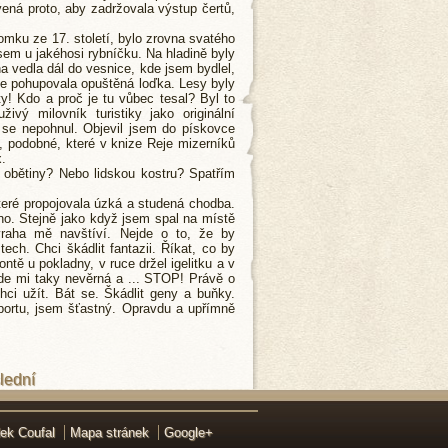
ená proto, aby zadržovala výstup čertů,
mku ze 17. století, bylo zrovna svatého
sem u jakéhosi rybníčku. Na hladině byly
na vedla dál do vesnice, kde jsem bydlel,
še pohupovala opuštěná loďka. Lesy byly
y! Kdo a proč je tu vůbec tesal? Byl to
vý milovník turistiky jako originální
 se nepohnul. Objevil jsem do pískovce
 podobné, které v knize Reje mizerníků
.
 obětiny? Nebo lidskou kostru? Spatřím
které propojovala úzká a studená chodba.
ano. Stejně jako když jsem spal na místě
raha mě navštíví. Nejde o to, že by
ch. Chci škádlit fantazii. Říkat, co by
ntě u pokladny, v ruce držel igelitku a v
ude mi taky nevěrná a ... STOP! Právě o
chci užít. Bát se. Škádlit geny a buňky.
sportu, jsem šťastný. Opravdu a upřímně
lední
ek Coufal
Mapa stránek
Google+