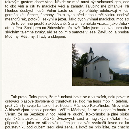
takovým gustem dobré víno. Někde ve mně musí být schovaný gen, docel
to oko vidí a cítí ty magické věci a záhady. Tajuplno mě přitahuje. Ne
hloubce českých lesů. Velmi často se moje příběhy odehrávají v lesí
germánské učence, šamany. Jako bych před sebou měl vidinu neobyčej
meandrů řek, potoků, jeskyní a jezer. Jako bych vnímal magickou moc str
Je to ve mně prostě zakódované. Stala-li se někde vražda, jako třeba
atmosféru. Spal jsem na židovském hřbitově. Taky jsem nocoval uprostřed
slýchám tajemné zvuky, rád se bojím o samotě v lese. Zavřu oči a představ
Mučírny. Věštírny. Hrady a sklepení.
Tak proto. Taky proto, že mě nebaví bavit se o vztazích, nakupovat 
grilovací plážové dovolené či trumfovat se, kdo má lepší mobilní telefon
prožívám ty svoje fantazie. Tak třeba... Máchovo Kokořínsko. Milovníků
A hlavně zjara nebo z podzimu. Věřím Máchovi, že se sklepením hradu H
Věřím, že na Bezdězu v noci viděl rej duchů. Kokořínsko je plné písko
rybníčků, stezek a močálků. Úvozových cest a magických křížků i k
připadáte si jako ve středověku. Jen jen na vás vyskočit lovec na k
poustevník, pod dubem sedí divá žena, a když se přiblížíte, za chech