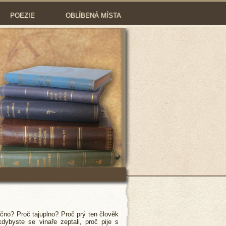
POEZIE
OBLÍBENÁ MÍSTA
čno? Proč tajuplno? Proč prý ten člověk
dybyste se vinaře zeptali, proč pije s