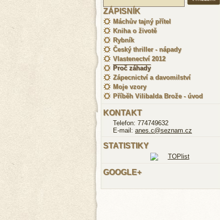
ZÁPISNÍK
Máchův tajný přítel
Kniha o životě
Rybník
Český thriller - nápady
Vlastenectví 2012
Proč záhady
Zápecnictví a davomilství
Moje vzory
Příběh Vilibalda Brože - úvod
KONTAKT
Telefon: 774749632
E-mail:
anes.c@seznam.cz
STATISTIKY
GOOGLE+