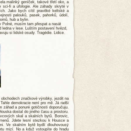
a malinký geníček, takové třetí oko, a
 sci-fi a ufologie. Ale záhady skryté v
ch. Jako bych cítil pravěké keltské a
nosti palouků, pasek, pahorků, údolí,
omů, hub a bylin.
 v Polné, musím tam přespat a nasát
 ledna v lese. Luštím postavení hvězd,
uju si lidské osudy. Tragédie. Lidice.
v obchodech značkové výrobky, jezdit na
. Tahle demokracie není pro mě. Já radši
m záhad a ponuré gotičnosti doporučuju.
ouska dostal do jiného času a prostoru.
vcových skal a skalních bytů. Borovic,
amenů. Jdete lesní stezkou k Housce a
oni. Ve skalním bytě bydlí dlouhovousý
otu mizí. No a když vstoupíte do hradu