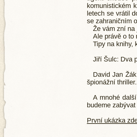
komunistickém k
letech se vrátil
se zahraničním o
Že vám zní na 
Ale právě o to 
Tipy na knihy, 
Jiří Šulc: Dva 
David Jan Žák:
špionážní thriller.
A mnohé další.
budeme zabývat
První ukázka zd