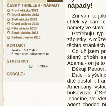
nápady!
ČESKÝ THRILLER - NÁPADY
První ukázka 2013
Druhá ukázka 2013
Zní vám to ja
Třetí ukázka 2013
chtěli vy sami 
Čtvrtá ukázka 2013
náměty ve stavu
Pátá ukázka 2013
Potřebuju typ
Šestá ukázka 2013
Sedmá ukázka 2013
zápletky. A může
těchto stránkách
KONTAKT
Telefon: 774749632
Co už jsem pr
E-mail:
anes.c@seznam.cz
šílený příběh s
STATISTIKY
Adama - on je to
Děkuji Petrovi
GOOGLE+
Dále - slyšeli
dítě dostal k fr
Američany vsto
bolševizací ČSR 
Indočíně, ve Vi
agent chodec př