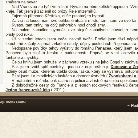
směrem na sever.
Nad Vranovou se tyčí vrch Isar. Bývalo na něm keltské oppidum. Vžd
kraje. Tak jsem ji začlenil do prózy Reje mizerníků.
Tajemná přehrada Křetínka, duše prastarých bytostí...
Za vsí na louce mám své oblíbené rituální místo, tam jsem ve své fant
Kvetou tam trnky, na oblý pahorek v noci chodí srny.
Na malém zapadlém gymnáziu ve stejně zapadlých Letovicích jsem č
přišly pod ruku.
Už v sedmi letech jsem začal naivně tvořit. Prošel jsem fází náp
letech mě začaly zajímat zvláštní osudy, dějiny posledních tří generací a
Nedopsané povídky tehdy vyústily do románu
Panacea
, který jsem ja
Panacea byla složitá freska z budoucnosti. Poprvé se v ní objevilo
fantazie a mystiky.
Celou knihu jsem bohužel v záchvatu vzteku ( ne jako Gogol v záchvatu 
Pak jsem tvořil spíš povídky - jednou z nejstarších je
Donovan a Zr
laděný osud muže, kterému utekla doba, láska, který se vysmíval potupné
Psal jsem i o mladických láskách a dobrodružstvích (
Zvonkoherní a 
V maturitním ročníku pak satiru na policii a vlastně na celou společno
Z dobrodružné cesty do Francie a z letních rockových festivalů čerp
Jedno francouzské léto
( 2011 ).
Mgr. Radek Coufal
.
~ Rad