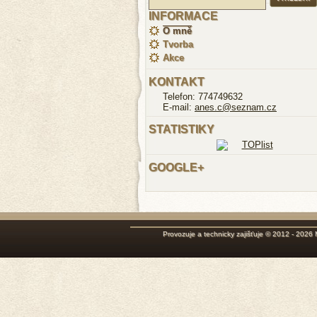
INFORMACE
O mně
Tvorba
Akce
KONTAKT
Telefon: 774749632
E-mail:
anes.c@seznam.cz
STATISTIKY
GOOGLE+
Provozuje a technicky zajišťuje © 2012 - 2026