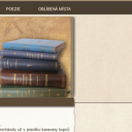
POEZIE
OBLÍBENÁ MÍSTA
.
rocházely už v pravěku karavany kupců