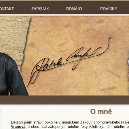
ONTAKT
ZÁPISNÍK
ROMÁNY
POVÍDKY
O mně
Dětství jsem strávil pokojně v magickém zákoutí jihomoravského kraje
Vranová
je obec nad zatopeným údolím řeky Křetínky. Tím údolím p