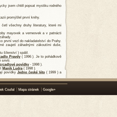
ycky jsem chtěl popsat mystiku rodného
azii promýšlel první knihy.
etl všechny druhy literatury, které mi
odoby mayovek a verneovek a v patnácti
 záhady.
ko první vezl do nakladatelství do Prahy.
 mé zaujetí záhadnými zákoutími duše,
šílenství ) spálil.
cadlo Pravdy
( 1996 ). Je to pohádkově
 smrti.
zrcadlové povídky
- 1998 ).
st
Maník Ludra
( 1998 ).
ají povídky
Jedno české léto
( 1999 ) a
ek Coufal
Mapa stránek
Google+