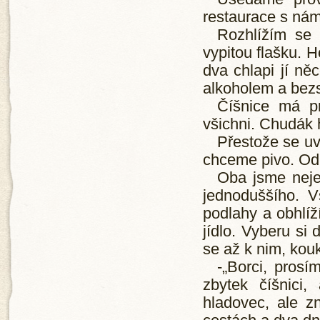
restaurace s nám
Rozhlížím se 
vypitou flašku. H
dva chlapi jí něc
alkoholem a bez
Číšnice má p
všichni. Chudák 
Přestože se uv
chceme pivo. Odm
Oba jsme nejed
jednoduššího. V
podlahy a obhlíž
jídlo. Vyberu si 
se až k nim, kou
-„Borci, pros
zbytek číšnici
hladovec, ale 