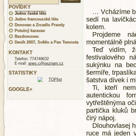
POVÍDKY
… Vcházíme brá
Jedno české léto
sedí na lavičkác
Jedno francouzské léto
Donovan a Zrcadlo Pravdy
kolem.
Potulný karavan
Projdeme ná
Bezdomovec
momentálně plná,
Deník 2007, Světlo a Pan Temnota
Teď vidím, ž
KONTAKT
festivalového n
Telefon: 774749632
E-mail:
anes.c@seznam.cz
sukýnku na bed
šermíře, trpaslí
STATISTIKY
šatstva dívek i 
Ti, kteří ne
GOOGLE+
autentickou fo
vytřeštěnýma oči
partička kluků 
čirý nápoj.
Dlouhovlasej h
ruce má jeden v