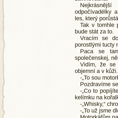
Nejkrásnější
odpočívadélky a
les, který porůst
Tak v tomhle p
bude stát za to.
Vracím se do
porostlými tucty
Paca se ta
společenskej, ně
Vidím, že se 
objemní a v kůži.
-„To sou motor
Pozdravíme se
-„Co to popíjí
kelímku na kořal
-„Whisky,“ chr
-„To už jsme dl
Motorkářům na 