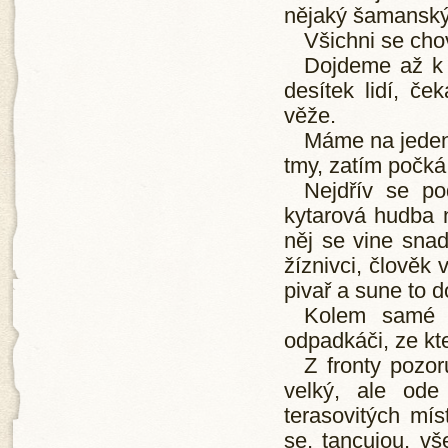
nějaký šamanský
Všichni se cho
Dojdeme až k 
desítek lidí, č
věže.
Máme na jeden 
tmy, zatím počká
Nejdřív se po
kytarová hudba 
něj se vine snad
žíznivci, člověk
pivař a sune to d
Kolem samé p
odpadkáči, ze kt
Z fronty pozor
velký, ale ode
terasovitých míst
se, tancujou, vš