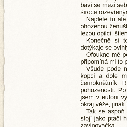
baví se mezi seb
široce rozevřený
Najdete tu ale
ohozenou ženuško
lezou opilci, šíle
Konečně si t
dotýkaje se ovlh
Ofoukne mě pod
připomíná mi to 
Všude pode mn
kopci a dole m
černokněžník. 
pohozenosti. Po
jsem v euforii v
okraj věže, jina
Tak se aspoň 
stojí jako ptačí
zavinovačka.