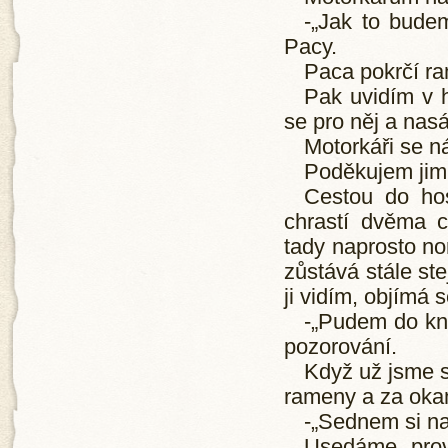
-„Jak to bude
Pacy.
Paca pokrčí r
Pak uvidím v h
se pro něj a nas
Motorkáři se ná
Poděkujem jim 
Cestou do ho
chrastí dvěma ch
tady naprosto no
zůstává stále ste
ji vidím, objímá 
-„Pudem do kn
pozorování.
Když už jsme s
rameny a za okam
-„Sednem si na
Usedáme prov