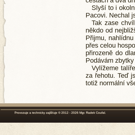
cestách a dva dny
Slyší to i okoln
Pacovi. Nechal j
Tak zase chví
někdo od nejbližš
Přijmu, nahlídnu
přes celou hospod
přirozeně do dla
Podávám zbytky 
Vylížeme talí
za řehotu. Teď j
totiž normální v
Provozuje a technicky zajišťuje © 2012 - 2026
Mgr. Radek Coufal
.