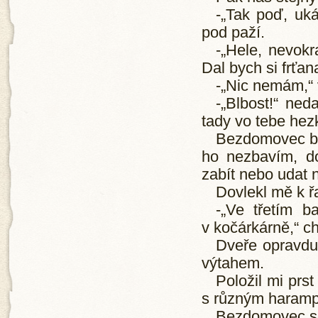
-„Tak poď, uká
pod paží.
-„Hele, nevokr
Dal bych si frťan
-„Nic nemám,“ 
-„Blbost!“ neda
tady vo tebe hezk
Bezdomovec byl
ho nezbavím, d
zabít nebo udat na
Dovlekl mě k 
-„Ve třetím b
v kočárkárně,“ c
Dveře opravdu
výtahem.
Položil mi prs
s různým haram
Bezdomovec se 