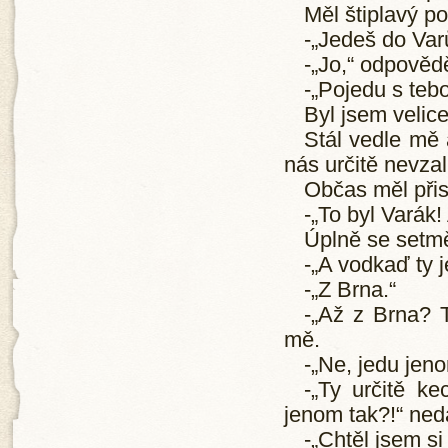
Měl štiplavý p
-„Jedeš do Var
-„Jo,“ odpověd
-„Pojedu s tebo
Byl jsem velic
Stál vedle mě
nás určitě nevzal
Občas měl při
-„To byl Varák!
Úplně se setmě
-„A vodkaď ty j
-„Z Brna.“
-„Až z Brna? T
mě.
-„Ne, jedu jeno
-„Ty určitě k
jenom tak?!“ nedal
-„Chtěl jsem si