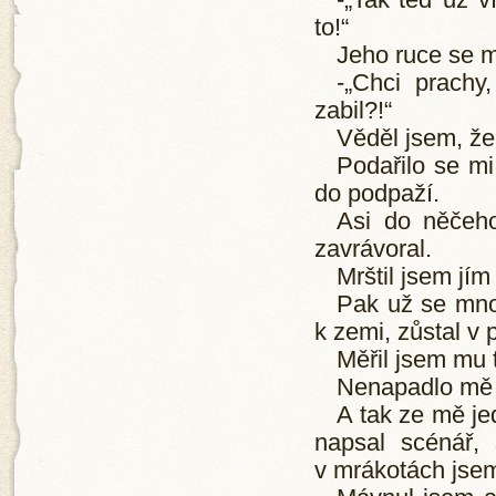
-„Tak teď už v
to!“
Jeho ruce se mi
-„Chci prachy
zabil?!“
Věděl jsem, že 
Podařilo se mi
do podpaží.
Asi do něčeho
zavrávoral.
Mrštil jsem jím
Pak už se mno
k zemi, zůstal v 
Měřil jsem mu t
Nenapadlo mě n
A tak ze mě j
napsal scénář,
v mrákotách jse