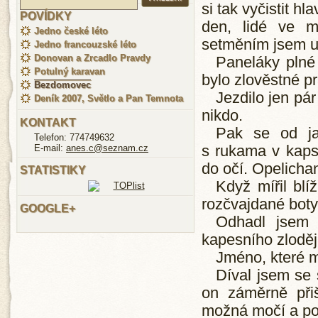
si tak vyčistit h
POVÍDKY
den, lidé ve m
Jedno české léto
setměním jsem uv
Jedno francouzské léto
Donovan a Zrcadlo Pravdy
Paneláky plné 
Potulný karavan
bylo zlověstné pr
Bezdomovec
Jezdilo jen pár
Deník 2007, Světlo a Pan Temnota
nikdo.
KONTAKT
Pak se od ja
Telefon: 774749632
E-mail:
anes.c@seznam.cz
s rukama v kaps
do očí. Opelicha
STATISTIKY
Když mířil blí
rozčvajdané boty
GOOGLE+
Odhadl jsem 
kapesního zloděj
Jméno, které mi
Díval jsem se 
on záměrně při
možná močí a p