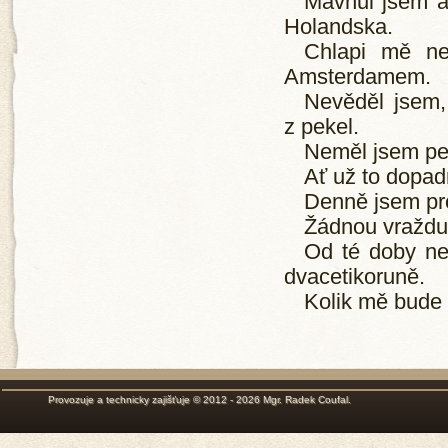
Mávnul jsem a 
Holandska.
Chlapi mě ne
Amsterdamem.
Nevěděl jsem,
z pekel.
Neměl jsem pen
Ať už to dopad
Denně jsem pro
Žádnou vraždu
Od té doby n
dvacetikoruně.
Kolik mě bude 
Provozuje a technicky zajišťuje © 2012 - 2026
Mgr. Radek Coufal
.