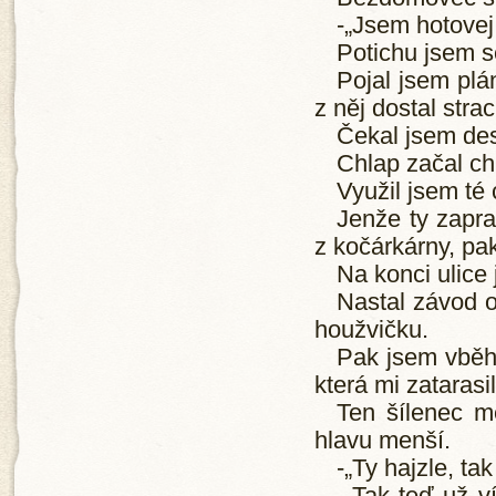
-„Jsem hotovej.
Potichu jsem se
Pojal jsem pl
z něj dostal strac
Čekal jsem des
Chlap začal ch
Využil jsem té 
Jenže ty zapra
z kočárkárny, p
Na konci ulice
Nastal závod o
houžvičku.
Pak jsem vběhl
která mi zatarasil
Ten šílenec m
hlavu menší.
-„Ty hajzle, tak