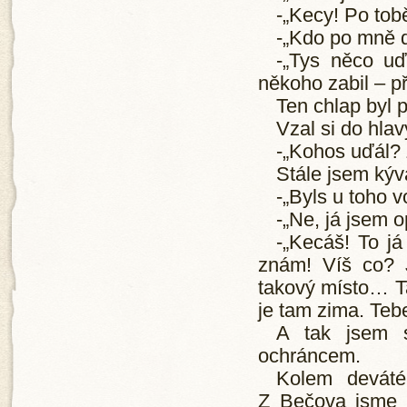
-„Kecy! Po tobě
-„Kdo po mně 
-„Tys něco u
někoho zabil – př
Ten chlap byl 
Vzal si do hlav
-„Kohos uďál?
Stále jsem kýv
-„Byls u toho v
-„Ne, já jsem 
-„Kecáš! To já
znám! Víš co? 
takový místo… Ta
je tam zima. Teb
A tak jsem 
ochráncem.
Kolem deváté
Z Bečova jsme s