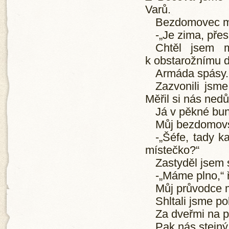
Varů.
Bezdomovec mě 
-„Je zima, pře
Chtěl jsem m
k obstarožnímu 
Armáda spásy. 
Zazvonili jsme
Měřil si nás ned
Já v pěkné bun
Můj bezdomovs
-„Šéfe, tady 
místečko?“
Zastyděl jsem 
-„Máme plno,“ ř
Můj průvodce mě
Shltali jsme p
Za dveřmi na p
Pak nás stejný